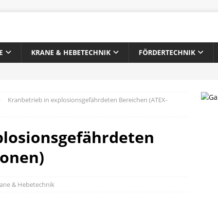
E
KRANE & HEBETECHNIK
FÖRDERTECHNIK
Kranbetrieb in explosionsgefährdeten Bereichen (ATEX-
plosionsgefährdeten
Zonen)
ane & Hebetechnik