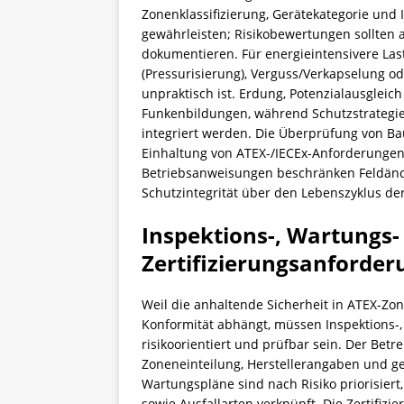
Zonenklassifizierung, Gerätekategorie und
gewährleisten; Risikobewertungen sollte
dokumentieren. Für energieintensivere La
(Pressurisierung), Verguss/Verkapselung 
unpraktisch ist. Erdung, Potenzialausglei
Funkenbildungen, während Schutzstrategien
integriert werden. Die Überprüfung von Ba
Einhaltung von ATEX-/IECEx-Anforderungen 
Betriebsanweisungen beschränken Feldänder
Schutzintegrität über den Lebenszyklus de
Inspektions-, Wartungs-
Zertifizierungsanforde
Weil die anhaltende Sicherheit in ATEX-Zo
Konformität abhängt, müssen Inspektions-,
risikoorientiert und prüfbar sein. Der Betre
Zoneneinteilung, Herstellerangaben und g
Wartungspläne sind nach Risiko priorisiert
sowie Ausfallarten verknüpft. Die Zertifizie