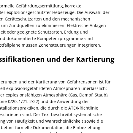
formelle Gefährdungsermittlung, korrekte
erter explosionsgeschützter Hebezeuge. Die Auswahl der
en Geräteschutzarten und den mechanischen
 um Zündquellen zu eliminieren. Elektrische Anlagen
heit oder geeignete Schutzarten, Erdung und
 und dokumentierte Kompetenzprogramme sind
tfallpläne müssen Zonensteuerungen integrieren.
sifikationen und der Kartierung
zierungen und der Kartierung von Gefahrenzonen ist für
iell explosionsgefährdeten Atmosphären unerlässlich;
 der explosionsfähigen Atmosphäre (Gas, Dampf, Staub),
ne 0/20, 1/21, 2/22) und die Anwendung der
llationspraktiken, die durch die ATEX-Richtlinie
schrieben sind. Der Text beschreibt systematische
g von Häufigkeit und Wahrscheinlichkeit sowie die
r betont formelle Dokumentation, die Einbeziehung