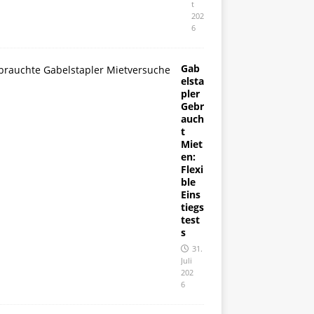
t
202
6
Gab
elsta
pler
Gebr
auch
t
Miet
en:
Flexi
ble
Eins
tiegs
test
s
31.
Juli
202
6