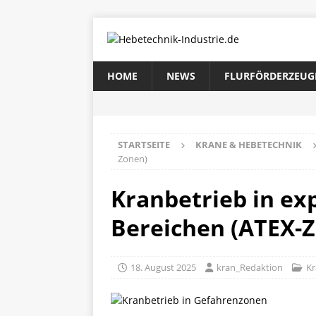
HOME
NEWS
FLURFÖRDERZEUG
STARTSEITE
KRANE & HEBETECHNIK
Zonen)
Kranbetrieb in ex
Bereichen (ATEX-
18. August 2025
kran_Redaktion
Kr