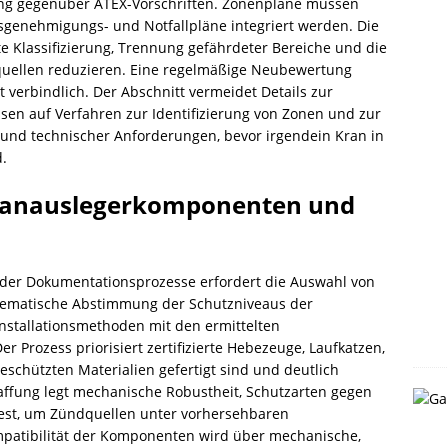
ng gegenüber ATEX-Vorschriften. Zonenpläne müssen
itsgenehmigungs- und Notfallpläne integriert werden. Die
kte Klassifizierung, Trennung gefährdeter Bereiche und die
quellen reduzieren. Eine regelmäßige Neubewertung
 verbindlich. Der Abschnitt vermeidet Details zur
sen auf Verfahren zur Identifizierung von Zonen und zur
 und technischer Anforderungen, bevor irgendein Kran in
d.
Kranauslegerkomponenten und
der Dokumentationsprozesse erfordert die Auswahl von
stematische Abstimmung der Schutzniveaus der
nstallationsmethoden mit den ermittelten
 Prozess priorisiert zertifizierte Hebezeuge, Laufkatzen,
schützten Materialien gefertigt sind und deutlich
ffung legt mechanische Robustheit, Schutzarten gegen
est, um Zündquellen unter vorhersehbaren
patibilität der Komponenten wird über mechanische,