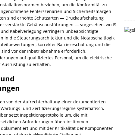
 Installationsnormen beziehen, um die Konformität zu
n angenommene Fehlerszenarien und Sicherheitsmargen
sten sind erhöhte Schutzarten — Druckaufschaltung
oder verstärkte Gehäuseausführungen — vorgesehen, wo IS
ch und Kabelverlegung verringern unbeabsichtigte
 in die Steuerungsarchitektur und die Notabschaltlogik
uteilbewertungen, korrekter Barriereschaltung und die
sind vor der Inbetriebnahme erforderlich.
ungen auf qualifiziertes Personal, um die elektrische
r Ausrüstung zu erhalten.
 und
rungen
nen von der Aufrechterhaltung einer dokumentierten
 Wartungs- und Zertifizierungsregime systematisch,
iber setzt Inspektionsprotokolle um, die mit
esetzlichen Anforderungen übereinstimmen.
, dokumentiert und mit der Kritikalität der Komponenten
rung wird durch akkreditierte Stellen mit