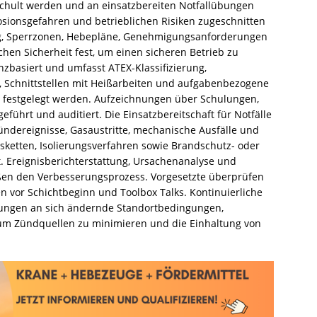
schult werden und an einsatzbereiten Notfallübungen
plosionsgefahren und betrieblichen Risiken zugeschnitten
ng, Sperrzonen, Hebepläne, Genehmigungsanforderungen
hen Sicherheit fest, um einen sicheren Betrieb zu
nzbasiert und umfasst ATEX-Klassifizierung,
 Schnittstellen mit Heißarbeiten und aufgabenbezogene
g festgelegt werden. Aufzeichnungen über Schulungen,
ührt und auditiert. Die Einsatzbereitschaft für Notfälle
ündereignisse, Gasaustritte, mechanische Ausfälle und
sketten, Isolierungsverfahren sowie Brandschutz- oder
t. Ereignisberichterstattung, Ursachenanalyse und
ßen den Verbesserungsprozess. Vorgesetzte überprüfen
 vor Schichtbeginn und Toolbox Talks. Kontinuierliche
ungen an sich ändernde Standortbedingungen,
um Zündquellen zu minimieren und die Einhaltung von