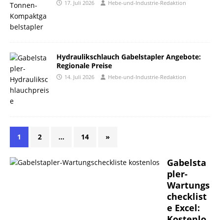
17. Juli 2026
Hebe-und-Industrie-Redaktion
Hydraulikschlauch Gabelstapler Angebote:
Regionale Preise
14. Juli 2026
Hebe-und-Industrie-Redaktion
1
2
…
14
»
Gabelsta
pler-
Wartungs
checklist
e Excel:
Kostenlo