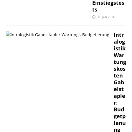
Einstiegstes
ts
31. Juli 2026
Intr
alog
istik
War
tung
skos
ten
Gab
elst
aple
r:
Bud
getp
lanu
ng