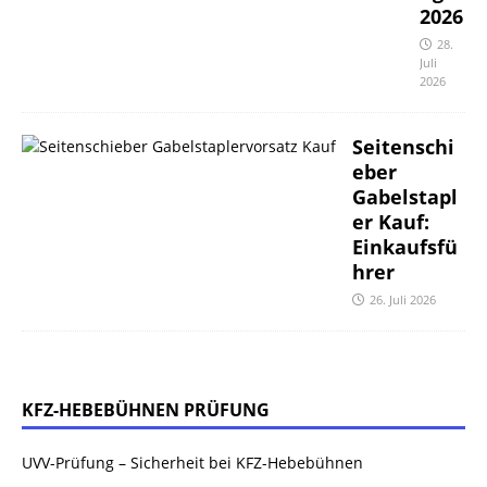
2026
28.
Juli
2026
Seitenschi
eber
Gabelstapl
er Kauf:
Einkaufsfü
hrer
26. Juli 2026
KFZ-HEBEBÜHNEN PRÜFUNG
UVV-Prüfung – Sicherheit bei KFZ-Hebebühnen