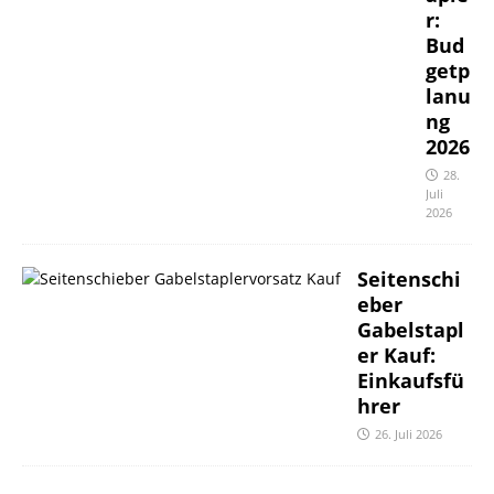
r:
Bud
getp
lanu
ng
2026
28.
Juli
2026
Seitenschi
eber
Gabelstapl
er Kauf:
Einkaufsfü
hrer
26. Juli 2026