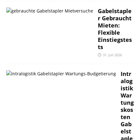
Gabelstaple
r Gebraucht
Mieten:
Flexible
Einstiegstes
ts
31. Juli 2026
Intr
alog
istik
War
tung
skos
ten
Gab
elst
aple