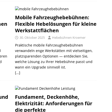
Mobile Fahrzeughebebühnen:
men
Flexible Hebelösungen für kleine
Werkstattflächen
30. Oktober 2025
Hebebühnen Kroemer
Praktische mobile Fahrzeughebebühnen
d
verwandeln enge Werkstätten mit vielseitigen,
ieren
platzsparenden Optionen — entdecken Sie,
nd
welche Lösung zu Ihrer Hebebühne passt und
wann ein Upgrade sinnvoll ist.
[…]
 und
Fundament, Deckenhöhe,
Elektrizität: Anforderungen für
die perfekte