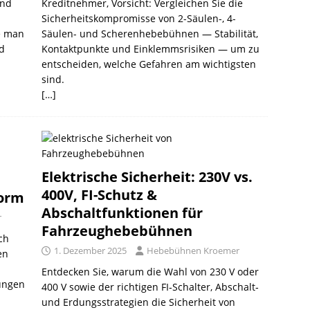
und
Kreditnehmer, Vorsicht: Vergleichen Sie die
Sicherheitskompromisse von 2-Säulen-, 4-
ie man
Säulen- und Scherenhebebühnen — Stabilität,
d
Kontaktpunkte und Einklemmsrisiken — um zu
entscheiden, welche Gefahren am wichtigsten
sind.
[…]
Elektrische Sicherheit: 230V vs.
400V, FI-Schutz &
form
Abschaltfunktionen für
r
Fahrzeughebebühnen
ch
1. Dezember 2025
Hebebühnen Kroemer
en
Entdecken Sie, warum die Wahl von 230 V oder
fungen
400 V sowie der richtigen FI‑Schalter, Abschalt‑
und Erdungsstrategien die Sicherheit von