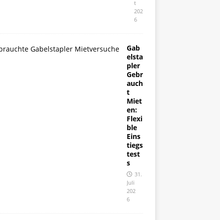
t
202
6
Gab
elsta
pler
Gebr
auch
t
Miet
en:
Flexi
ble
Eins
tiegs
test
s
31.
Juli
202
6