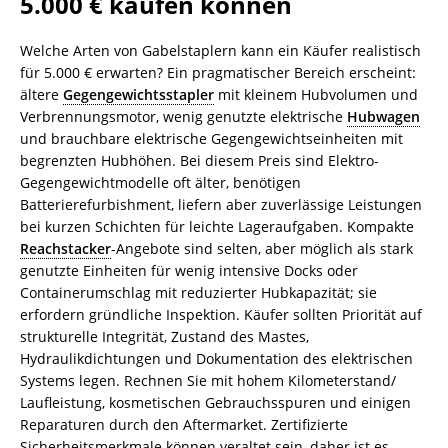
5.000 € kaufen können
Welche Arten von Gabelstaplern kann ein Käufer realistisch
für 5.000 € erwarten? Ein pragmatischer Bereich erscheint:
ältere
Gegengewichtsstapler
mit kleinem Hubvolumen und
Verbrennungsmotor, wenig genutzte elektrische
Hubwagen
und brauchbare elektrische Gegengewichtseinheiten mit
begrenzten Hubhöhen. Bei diesem Preis sind Elektro-
Gegengewichtmodelle oft älter, benötigen
Batterierefurbishment, liefern aber zuverlässige Leistungen
bei kurzen Schichten für leichte Lageraufgaben. Kompakte
Reachstacker
-Angebote sind selten, aber möglich als stark
genutzte Einheiten für wenig intensive Docks oder
Containerumschlag mit reduzierter Hubkapazität; sie
erfordern gründliche Inspektion. Käufer sollten Priorität auf
strukturelle Integrität, Zustand des Mastes,
Hydraulikdichtungen und Dokumentation des elektrischen
Systems legen. Rechnen Sie mit hohem Kilometerstand/
Laufleistung, kosmetischen Gebrauchsspuren und einigen
Reparaturen durch den Aftermarket. Zertifizierte
Sicherheitsmerkmale können veraltet sein, daher ist es