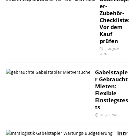
er-
Zubehör-
Checkliste:
Vor dem
Kauf
prüfen
2. August
2026
Gabelstaple
r Gebraucht
Mieten:
Flexible
Einstiegstes
ts
31. Juli 2026
Intr