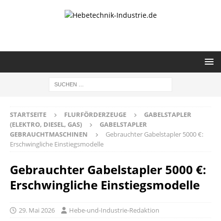
STARTSEITE
FLURFÖRDERZEUGE
GABELSTAPLER
(ELEKTRO, DIESEL, GAS)
GABELSTAPLER
GEBRAUCHTMASCHINEN
Gebrauchter Gabelstapler 5000 €:
Erschwingliche Einstiegsmodelle
Gebrauchter Gabelstapler 5000 €:
Erschwingliche Einstiegsmodelle
29. Mai 2026
Hebe-und-Industrie-Redaktion