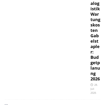
alog
istik
War
tung
skos
ten
Gab
elst
aple
r:
Bud
getp
lanu
ng
2026
28.
Juli
2026