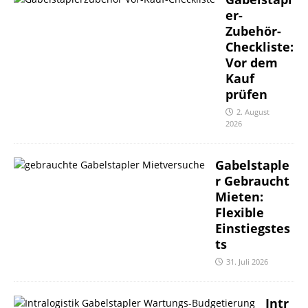
er-
Zubehör-
Checkliste:
Vor dem
Kauf
prüfen
2. August
2026
Gabelstaple
r Gebraucht
Mieten:
Flexible
Einstiegstes
ts
31. Juli 2026
Intr