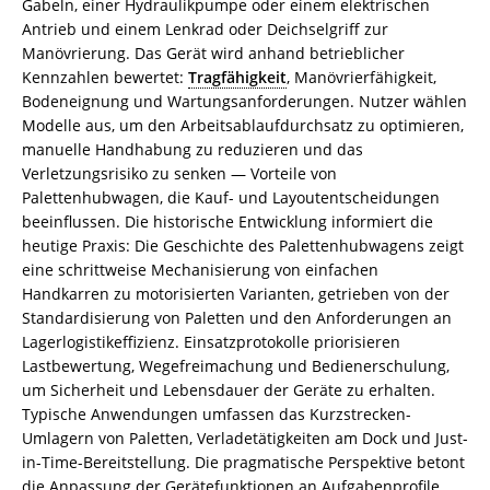
Gabeln, einer Hydraulikpumpe oder einem elektrischen
Antrieb und einem Lenkrad oder Deichselgriff zur
Manövrierung. Das Gerät wird anhand betrieblicher
Kennzahlen bewertet:
Tragfähigkeit
, Manövrierfähigkeit,
Bodeneignung und Wartungsanforderungen. Nutzer wählen
Modelle aus, um den Arbeitsablaufdurchsatz zu optimieren,
manuelle Handhabung zu reduzieren und das
Verletzungsrisiko zu senken — Vorteile von
Palettenhubwagen, die Kauf- und Layoutentscheidungen
beeinflussen. Die historische Entwicklung informiert die
heutige Praxis: Die Geschichte des Palettenhubwagens zeigt
eine schrittweise Mechanisierung von einfachen
Handkarren zu motorisierten Varianten, getrieben von der
Standardisierung von Paletten und den Anforderungen an
Lagerlogistikeffizienz. Einsatzprotokolle priorisieren
Lastbewertung, Wegefreimachung und Bedienerschulung,
um Sicherheit und Lebensdauer der Geräte zu erhalten.
Typische Anwendungen umfassen das Kurzstrecken-
Umlagern von Paletten, Verladetätigkeiten am Dock und Just-
in-Time-Bereitstellung. Die pragmatische Perspektive betont
die Anpassung der Gerätefunktionen an Aufgabenprofile,