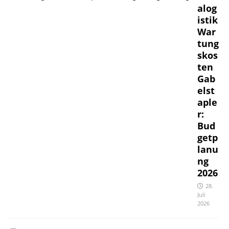
alog
istik
War
tung
skos
ten
Gab
elst
aple
r:
Bud
getp
lanu
ng
2026
28.
Juli
2026