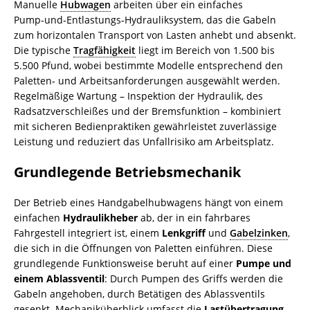
Manuelle
Hubwagen
arbeiten über ein einfaches
Pump‑und‑Entlastungs‑Hydrauliksystem, das die Gabeln
zum horizontalen Transport von Lasten anhebt und absenkt.
Die typische
Tragfähigkeit
liegt im Bereich von 1.500 bis
5.500 Pfund, wobei bestimmte Modelle entsprechend den
Paletten‑ und Arbeitsanforderungen ausgewählt werden.
Regelmäßige Wartung – Inspektion der Hydraulik, des
Radsatzverschleißes und der Bremsfunktion – kombiniert
mit sicheren Bedienpraktiken gewährleistet zuverlässige
Leistung und reduziert das Unfallrisiko am Arbeitsplatz.
Grundlegende Betriebsmechanik
Der Betrieb eines Handgabelhubwagens hängt von einem
einfachen
Hydraulikheber
ab, der in ein fahrbares
Fahrgestell integriert ist, einem
Lenkgriff
und
Gabelzinken
,
die sich in die Öffnungen von Paletten einführen. Diese
grundlegende Funktionsweise beruht auf einer
Pumpe und
einem Ablassventil
: Durch Pumpen des Griffs werden die
Gabeln angehoben, durch Betätigen des Ablassventils
gesenkt. Mechaniküberblick umfasst die
Lastübertragung