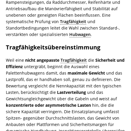
Rampensteigungen, da Raddurchmesser, Reifenhärte und
Antriebsaufbau die Manövrierfähigkeit und Stabilität auf
unebenen oder geneigten Flächen beeinflussen. Eine
systematische Prüfung von
Tragfähigkeit
und
Standortbedingungen leitet die Wahl zwischen Standard-,
verstärkten oder spezialisierten
Hubwagen
.
Tragfähigkeitsübereinstimmung
Weil eine
nicht angepasste
Tragfähigkeit
die
Sicherheit und
Effizienz
untergräbt, beginnt die Auswahl eines
Palettenhubwagens damit, das
maximale Gewicht
und das
Lastprofil, das er handhaben soll, genau zu definieren. Die
Bewertung vergleicht die Nennkapazität mit den typischen
Lasten, berücksichtigt die
Lastverteilung
und das
Gewichtsungleichgewicht über die Gabeln und weist auf
konzentrierte oder asymmetrische Lasten
hin, die die
sichere Kapazität verringern. Die Einsatzplanung umfasst
Spitzen- gegenüber Durchschnittslasten, das Gewicht von
Anbauten oder Plattformen und Sicherheitsmargen für
dynamische Handhabung. Inspektionsprotokolle überprüfen