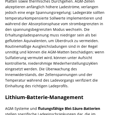
Platten sowie thermisches Durchgehen. AGM-Zellen
akzeptieren anfänglich höhere Ladeströme, verlangen
jedoch eine enge Spannungsregelung; Ladegeräte sollten
temperaturkompensierte Sollwerte implementieren und
während der Absorptionsphase vom strombegrenzten in
den spannungsbegrenzten Modus wechseln. Die
Erhaltungsladespannung muss niedriger sein als bei
gefluteten Äquivalenten, um Überdruck zu vermeiden.
Routinemäßige Ausgleichsladungen sind in der Regel
unnötig und können die AGM-Matten beschädigen; wenn
Sulfatierung vermutet wird, können unter Aufsicht
kontrollierte, niederohmige Wiederherstellungszyklen
eingesetzt werden. Die Überwachung des
Innenwiderstands, der Zellenspannungen und der
Temperatur während des Ladevorgangs verifiziert die
Einhaltung des richtigen Ladeprofils.
Lithium-Batterie-Management
AGM-Systeme und
flutungsfähige Blei‑Säure‑Batterien
stellen spezifische Ladeeinschränkungen dar, die im