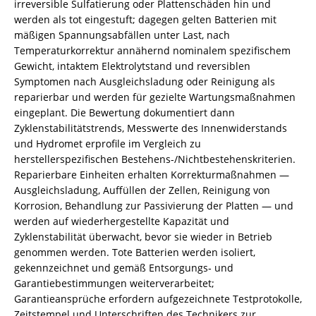
irreversible Sulfatierung oder Plattenschäden hin und
werden als tot eingestuft; dagegen gelten Batterien mit
mäßigen Spannungsabfällen unter Last, nach
Temperaturkorrektur annähernd nominalem spezifischem
Gewicht, intaktem Elektrolytstand und reversiblen
Symptomen nach Ausgleichsladung oder Reinigung als
reparierbar und werden für gezielte Wartungsmaßnahmen
eingeplant. Die Bewertung dokumentiert dann
Zyklenstabilitätstrends, Messwerte des Innenwiderstands
und Hydromet erprofile im Vergleich zu
herstellerspezifischen Bestehens-/Nichtbestehenskriterien.
Reparierbare Einheiten erhalten Korrekturmaßnahmen —
Ausgleichsladung, Auffüllen der Zellen, Reinigung von
Korrosion, Behandlung zur Passivierung der Platten — und
werden auf wiederhergestellte Kapazität und
Zyklenstabilität überwacht, bevor sie wieder in Betrieb
genommen werden. Tote Batterien werden isoliert,
gekennzeichnet und gemäß Entsorgungs‑ und
Garantiebestimmungen weiterverarbeitet;
Garantieansprüche erfordern aufgezeichnete Testprotokolle,
Zeitstempel und Unterschriften des Technikers zur