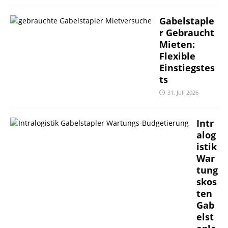
Gabelstaple
r Gebraucht
Mieten:
Flexible
Einstiegstes
ts
31. Juli 2026
Intr
alog
istik
War
tung
skos
ten
Gab
elst