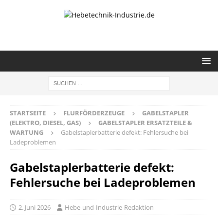
STARTSEITE
FLURFÖRDERZEUGE
GABELSTAPLER
(ELEKTRO, DIESEL, GAS)
GABELSTAPLER ERSATZTEILE &
WARTUNG
Gabelstaplerbatterie defekt: Fehlersuche bei
Ladeproblemen
Gabelstaplerbatterie defekt:
Fehlersuche bei Ladeproblemen
2. Juni 2026
Hebe-und-Industrie-Redaktion