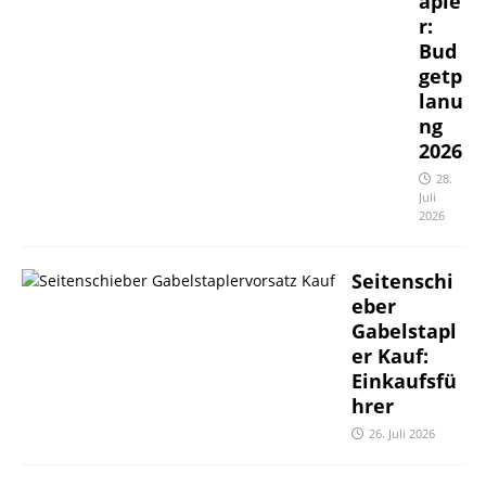
aple
r:
Bud
getp
lanu
ng
2026
28.
Juli
2026
Seitenschi
eber
Gabelstapl
er Kauf:
Einkaufsfü
hrer
26. Juli 2026