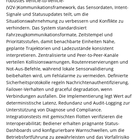
robustes Vehicle-to-Vehicle-
(V2V-)Kommunikationsframework, das Sensordaten, Intent-
Signale und Statusupdates teilt, um die
Situationswahrnehmung zu verbessern und Konflikte zu
verhindern. Das System standardisiert
Fahrzeugkommunikationsformate, Zeitstempel und
Prioritätsstufen, damit benachbarte Einheiten Nähe,
geplante Trajektorien und Ladezustände konsistent
interpretieren. Zentralisierte und Peer-to-Peer-Kanäle
verteilen Kollisionswarnungen, Routenreservierungen und
Not-Aus-Befehle, während lokale Sensorvalidierung
beibehalten wird, um Fehlalarme zu vermeiden. Definierte
Sicherheitsprotokolle regeln Nachrichtenauthentifizierung,
Failover-Verhalten und graceful degradation, wenn
Verbindungen ausfallen. Die Implementierung legt Wert auf
deterministische Latenz, Redundanz und Audit-Logging zur
Unterstützung von Diagnose und Compliance.
Integrationstests mit gemischten Flotten verifizieren die
Interoperabilität; Bediener erhalten prägnante Status-
Dashboards und konfigurierbare Warnschwellen, um die
Betriebsfortführung zu gewährleisten und das Vorfallrisiko