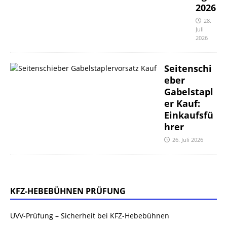
2026
28.
Juli
2026
Seitenschi
eber
Gabelstapl
er Kauf:
Einkaufsfü
hrer
26. Juli 2026
KFZ-HEBEBÜHNEN PRÜFUNG
UVV-Prüfung – Sicherheit bei KFZ-Hebebühnen