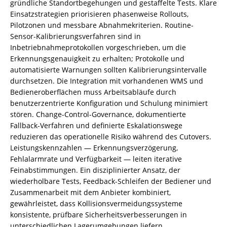
gründliche Standortbegehungen und gestaffelte Tests. Klare
Einsatzstrategien priorisieren phasenweise Rollouts,
Pilotzonen und messbare Abnahmekriterien. Routine-
Sensor-Kalibrierungsverfahren sind in
Inbetriebnahmeprotokollen vorgeschrieben, um die
Erkennungsgenauigkeit zu erhalten; Protokolle und
automatisierte Warnungen sollten Kalibrierungsintervalle
durchsetzen. Die Integration mit vorhandenen WMS und
Bedieneroberflächen muss Arbeitsabläufe durch
benutzerzentrierte Konfiguration und Schulung minimiert
stören. Change-Control-Governance, dokumentierte
Fallback-Verfahren und definierte Eskalationswege
reduzieren das operationelle Risiko während des Cutovers.
Leistungskennzahlen — Erkennungsverzögerung,
Fehlalarmrate und Verfügbarkeit — leiten iterative
Feinabstimmungen. Ein disziplinierter Ansatz, der
wiederholbare Tests, Feedback-Schleifen der Bediener und
Zusammenarbeit mit dem Anbieter kombiniert,
gewährleistet, dass Kollisionsvermeidungssysteme
konsistente, prüfbare Sicherheitsverbesserungen in
unterschiedlichen Lagerumgebungen liefern.