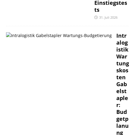
Einstiegstes
ts
31. Juli 2026
Intr
alog
istik
War
tung
skos
ten
Gab
elst
aple
r:
Bud
getp
lanu
ng