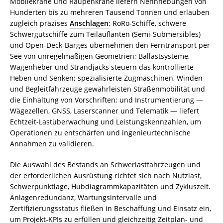
Mobilekrane und Raupenkrane liefern Nennhebungen von
Hunderten bis zu mehreren Tausend Tonnen und erlauben
zugleich präzises
Anschlagen
; RoRo-Schiffe, schwere
Schwergutschiffe zum Teilauflanten (Semi-Submersibles)
und Open-Deck-Barges übernehmen den Ferntransport per
See von unregelmäßigen Geometrien; Ballastsysteme,
Wagenheber und Strandjacks steuern das kontrollierte
Heben und Senken; spezialisierte Zugmaschinen, Winden
und Begleitfahrzeuge gewährleisten Straßenmobilität und
die Einhaltung von Vorschriften; und Instrumentierung —
Wägezellen, GNSS, Laserscanner und Telematik — liefert
Echtzeit-Lastüberwachung und Leistungskennzahlen, um
Operationen zu entschärfen und ingenieurtechnische
Annahmen zu validieren.
Die Auswahl des Bestands an Schwerlastfahrzeugen und
der erforderlichen Ausrüstung richtet sich nach Nutzlast,
Schwerpunktlage, Hubdiagrammkapazitäten und Zykluszeit.
Anlagenredundanz, Wartungsintervalle und
Zertifizierungsstatus fließen in Beschaffung und Einsatz ein,
um Projekt-KPIs zu erfüllen und gleichzeitig Zeitplan- und