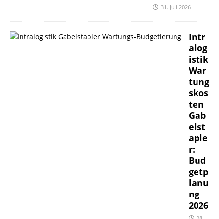
31. Juli 2026
Intr
alog
istik
War
tung
skos
ten
Gab
elst
aple
r:
Bud
getp
lanu
ng
2026
28.