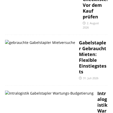
Vor dem
Kauf
prüfen
2. August
2026
Gabelstaple
r Gebraucht
Mieten:
Flexible
Einstiegstes
ts
31. Juli 2026
Intr
alog
istik
War