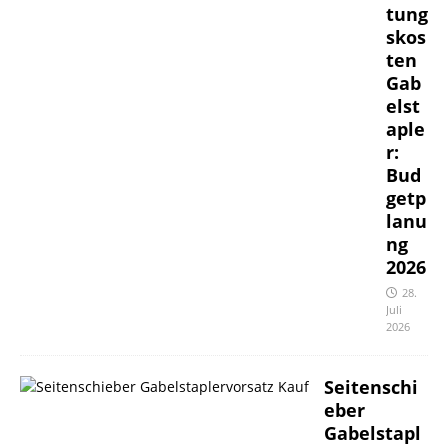
tung
skos
ten
Gab
elst
aple
r:
Bud
getp
lanu
ng
2026
28.
Juli
2026
Seitenschi
eber
Gabelstapl