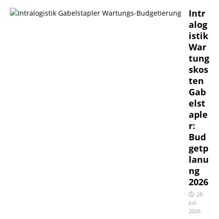
Intr
alog
istik
War
tung
skos
ten
Gab
elst
aple
r:
Bud
getp
lanu
ng
2026
28.
Juli
2026