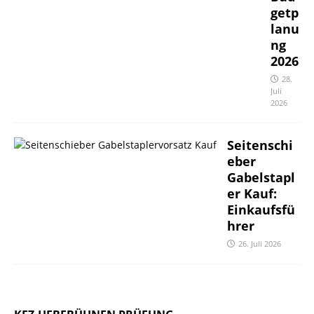
getp
lanu
ng
2026
28.
Juli
2026
Seitenschi
eber
Gabelstapl
er Kauf:
Einkaufsfü
hrer
26. Juli 2026