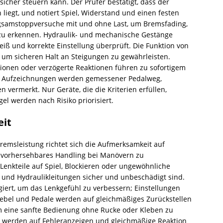
icher steuern kann. Der Prüfer bestätigt, dass der
liegt, und notiert Spiel, Widerstand und einen festen
gsamstoppversuche mit und ohne Last, um Bremsfading,
zu erkennen. Hydraulik- und mechanische Gestänge
leiß und korrekte Einstellung überprüft. Die Funktion von
 um sicheren Halt an Steigungen zu gewährleisten.
ionen oder verzögerte Reaktionen führen zu sofortigem
 Aufzeichnungen werden gemessener Pedalweg,
ermerkt. Nur Geräte, die die Kriterien erfüllen,
l werden nach Risiko priorisiert.
eit
msleistung richtet sich die Aufmerksamkeit auf
 vorhersehbares Handling bei Manövern zu
Lenkteile auf Spiel, Blockieren oder ungewöhnliche
e und Hydraulikleitungen sicher und unbeschädigt sind.
igiert, um das Lenkgefühl zu verbessern; Einstellungen
hebel und Pedale werden auf gleichmäßiges Zurückstellen
 eine sanfte Bedienung ohne Rucke oder Kleben zu
e werden auf Fehleranzeigen und gleichmäßige Reaktion