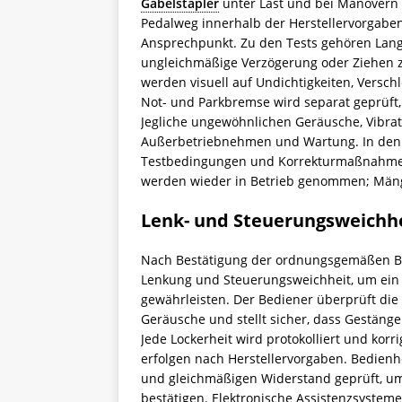
Gabelstapler
unter Last und bei Manövern s
Pedalweg innerhalb der Herstellervorgaben 
Ansprechpunkt. Zu den Tests gehören Lan
ungleichmäßige Verzögerung oder Ziehen 
werden visuell auf Undichtigkeiten, Versch
Not- und Parkbremse wird separat geprüft,
Jegliche ungewöhnlichen Geräusche, Vibrat
Außerbetriebnehmen und Wartung. In den
Testbedingungen und Korrekturmaßnahmen v
werden wieder in Betrieb genommen; Mänge
Lenk- und Steuerungsweichh
Nach Bestätigung der ordnungsgemäßen Bre
Lenkung und Steuerungsweichheit, um ein
gewährleisten. Der Bediener überprüft die 
Geräusche und stellt sicher, dass Gestäng
Jede Lockerheit wird protokolliert und korr
erfolgen nach Herstellervorgaben. Bedien
und gleichmäßigen Widerstand geprüft, um
bestätigen. Elektronische Assistenzsystem