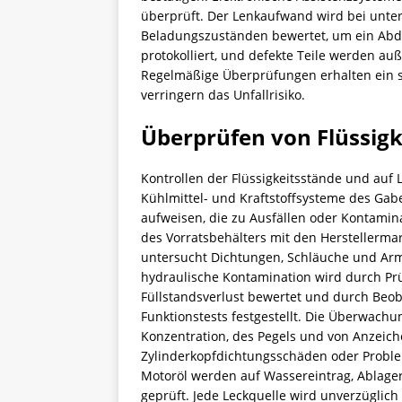
überprüft. Der Lenkaufwand wird bei unte
Beladungszuständen bewertet, um ein Abdr
protokolliert, und defekte Teile werden au
Regelmäßige Überprüfungen erhalten ein s
verringern das Unfallrisiko.
Überprüfen von Flüssig
Kontrollen der Flüssigkeitsstände und auf L
Kühlmittel- und Kraftstoffsysteme des Gabe
aufweisen, die zu Ausfällen oder Kontamina
des Vorratsbehälters mit den Herstellerm
untersucht Dichtungen, Schläuche und Arm
hydraulische Kontamination wird durch Prüf
Füllstandsverlust bewertet und durch Beo
Funktionstests festgestellt. Die Überwachu
Konzentration, des Pegels und von Anzeich
Zylinderkopfdichtungsschäden oder Proble
Motoröl werden auf Wassereintrag, Ablage
geprüft. Jede Leckquelle wird unverzüglic