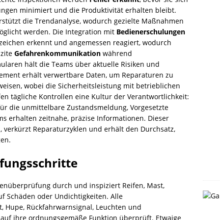
en minimiert und die Produktivität erhalten bleibt.
rstützt die Trendanalyse, wodurch gezielte Maßnahmen
glicht werden. Die Integration mit
Bedienerschulungen
 Anzeichen erkennt und angemessen reagiert, wodurch
izite
Gefahrenkommunikation
während
laren hält die Teams über aktuelle Risiken und
ment erhält verwertbare Daten, um Reparaturen zu
weisen, wobei die Sicherheitsleistung mit betrieblichen
en tägliche Kontrollen eine Kultur der Verantwortlichkeit:
ür die unmittelbare Zustandsmeldung, Vorgesetzte
 erhalten zeitnahe, präzise Informationen. Dieser
n, verkürzt Reparaturzyklen und erhält den Durchsatz,
gen.
üfungsschritte
enüberprüfung durch und inspiziert Reifen, Mast,
uf Schäden oder Undichtigkeiten. Alle
t, Hupe, Rückfahrwarnsignal, Leuchten und
auf ihre ordnungsgemäße Funktion überprüft. Etwaige