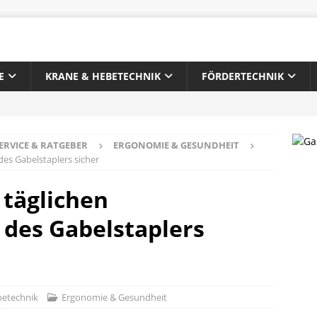
E
KRANE & HEBETECHNIK
FÖRDERTECHNIK
ERVICE & RATGEBER
ERGONOMIE & GESUNDHEIT
es Gabelstaplers sicher
täglichen
des Gabelstaplers
betechnik
Ergonomie & Gesundheit