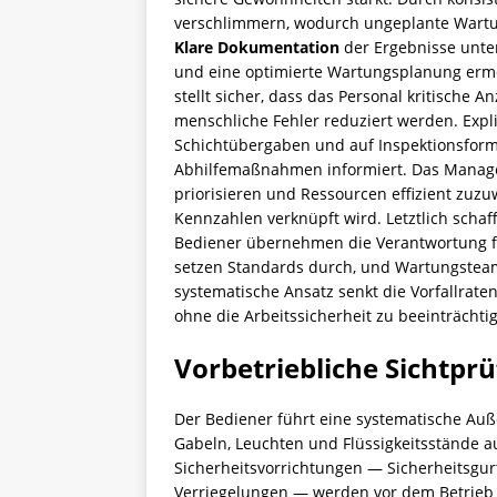
verschlimmern, wodurch ungeplante Wartung
Klare Dokumentation
der Ergebnisse unte
und eine optimierte Wartungsplanung ermö
stellt sicher, dass das Personal kritische
menschliche Fehler reduziert werden. Expl
Schichtübergaben und auf Inspektionsformu
Abhilfemaßnahmen informiert. Das Manage
priorisieren und Ressourcen effizient zuzu
Kennzahlen verknüpft wird. Letztlich schaff
Bediener übernehmen die Verantwortung f
setzen Standards durch, und Wartungsteams
systematische Ansatz senkt die Vorfallrate
ohne die Arbeitssicherheit zu beeinträchti
Vorbetriebliche Sichtpr
Der Bediener führt eine systematische Auß
Gabeln, Leuchten und Flüssigkeitsstände a
Sicherheitsvorrichtungen — Sicherheitsgur
Verriegelungen — werden vor dem Betrieb 