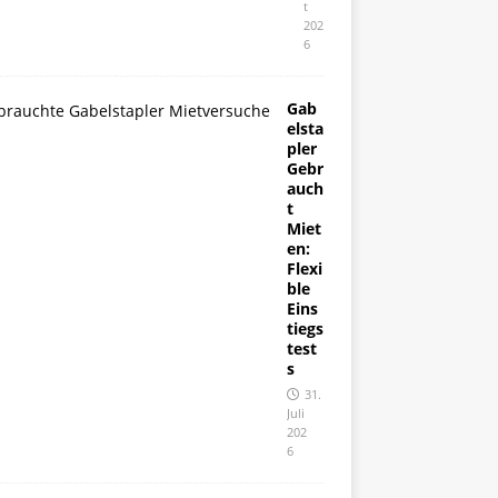
t
202
6
Gab
elsta
pler
Gebr
auch
t
Miet
en:
Flexi
ble
Eins
tiegs
test
s
31.
Juli
202
6