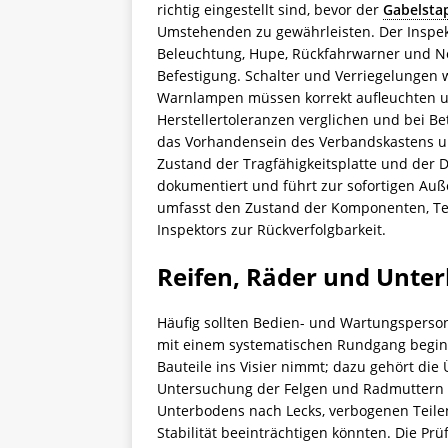
richtig eingestellt sind, bevor der
Gabelsta
Umstehenden zu gewährleisten. Der Inspekto
Beleuchtung, Hupe, Rückfahrwarner und No
Befestigung. Schalter und Verriegelungen 
Warnlampen müssen korrekt aufleuchten un
Herstellertoleranzen verglichen und bei Be
das Vorhandensein des Verbandskastens un
Zustand der Tragfähigkeitsplatte und der 
dokumentiert und führt zur sofortigen Au
umfasst den Zustand der Komponenten, Tes
Inspektors zur Rückverfolgbarkeit.
Reifen, Räder und Unte
Häufig sollten Bedien- und Wartungsperso
mit einem systematischen Rundgang beginn
Bauteile ins Visier nimmt; dazu gehört die
Untersuchung der Felgen und Radmuttern a
Unterbodens nach Lecks, verbogenen Teile
Stabilität beeinträchtigen könnten. Die Prü