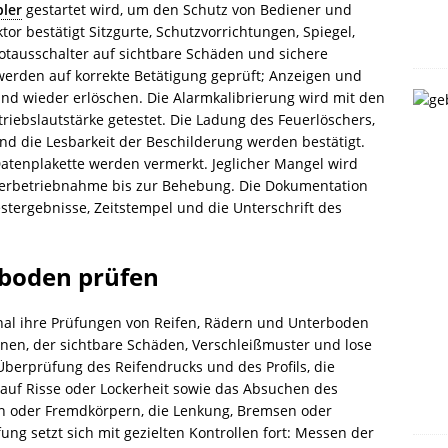
pler
gestartet wird, um den Schutz von Bediener und
r bestätigt Sitzgurte, Schutzvorrichtungen, Spiegel,
tausschalter auf sichtbare Schäden und sichere
werden auf korrekte Betätigung geprüft; Anzeigen und
d wieder erlöschen. Die Alarmkalibrierung wird mit den
triebslautstärke getestet. Die Ladung des Feuerlöschers,
d die Lesbarkeit der Beschilderung werden bestätigt.
Datenplakette werden vermerkt. Jeglicher Mangel wird
ßerbetriebnahme bis zur Behebung. Die Dokumentation
tergebnisse, Zeitstempel und die Unterschrift des
rboden prüfen
nal ihre Prüfungen von Reifen, Rädern und Unterboden
en, der sichtbare Schäden, Verschleißmuster und lose
 Überprüfung des Reifendrucks und des Profils, die
uf Risse oder Lockerheit sowie das Absuchen des
n oder Fremdkörpern, die Lenkung, Bremsen oder
fung setzt sich mit gezielten Kontrollen fort: Messen der