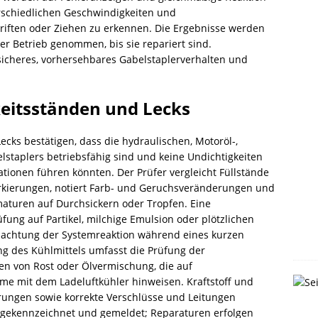
rschiedlichen Geschwindigkeiten und
iften oder Ziehen zu erkennen. Die Ergebnisse werden
ßer Betrieb genommen, bis sie repariert sind.
icheres, vorhersehbares Gabelstaplerverhalten und
keitsständen und Lecks
ecks bestätigen, dass die hydraulischen, Motoröl-,
lstaplers betriebsfähig sind und keine Undichtigkeiten
tionen führen könnten. Der Prüfer vergleicht Füllstände
arkierungen, notiert Farb- und Geruchsveränderungen und
aturen auf Durchsickern oder Tropfen. Eine
ung auf Partikel, milchige Emulsion oder plötzlichen
bachtung der Systemreaktion während eines kurzen
ng des Kühlmittels umfasst die Prüfung der
en von Rost oder Ölvermischung, die auf
me mit dem Ladeluftkühler hinweisen. Kraftstoff und
rungen sowie korrekte Verschlüsse und Leitungen
h gekennzeichnet und gemeldet; Reparaturen erfolgen