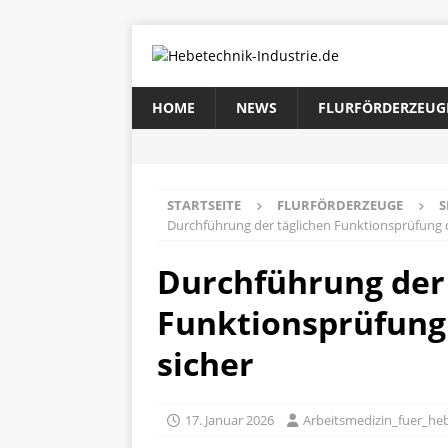
HOME
NEWS
FLURFÖRDERZEUG
STARTSEITE
FLURFÖRDERZEUGE
S
Durchführung der täglichen Funktionsprüfung d
Durchführung der 
Funktionsprüfung 
sicher
17. Januar 2026
Arbeitsmedizin_fuer_he