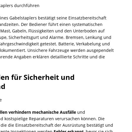
ines Gabelstaplers bestätigt seine Einsatzbereitschaft
standzeiten. Der Bediener führt einen systematischen
, Mast, Gabeln, Flüssigkeiten und den Unterboden auf
Hupe, Sicherheitsgurt und Alarme. Bremsen, Lenkung und
hrgeschwindigkeit getestet. Batterie, Verkabelung und
okumentiert. Unsichere Fahrzeuge werden ausgependelt
hrende Angaben erklären detaillierte Schritte und die
en für Sicherheit und
nd
llen
verhindern mechanische Ausfälle
und
 und kostspielige Reparaturen verursachen können. Die
, die die Einsatzbereitschaft der Ausrüstung bestätigt und
stente Inspektionen werden
Fehler erkannt
, bevor sie sich