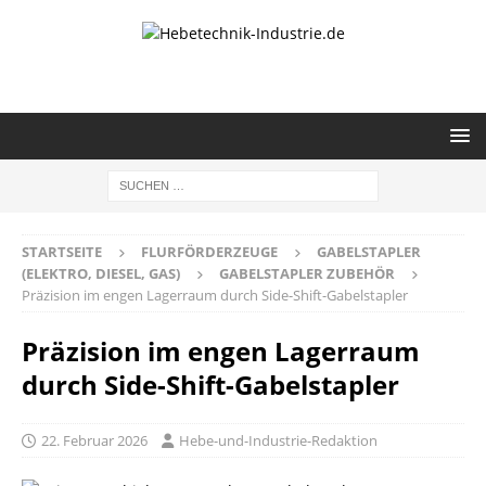
STARTSEITE
FLURFÖRDERZEUGE
GABELSTAPLER
(ELEKTRO, DIESEL, GAS)
GABELSTAPLER ZUBEHÖR
Präzision im engen Lagerraum durch Side-Shift-Gabelstapler
Präzision im engen Lagerraum
durch Side-Shift-Gabelstapler
22. Februar 2026
Hebe-und-Industrie-Redaktion