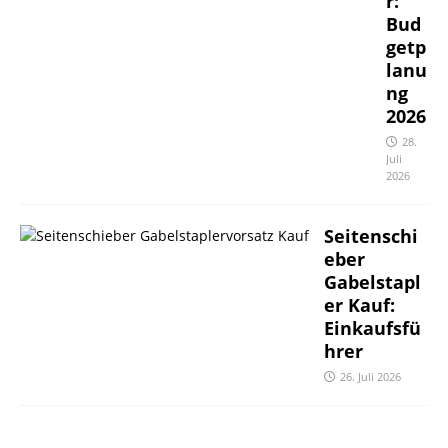
r:
Bud
getp
lanu
ng
2026
28.
Juli
2026
Seitenschi
eber
Gabelstapl
er Kauf:
Einkaufsfü
hrer
26. Juli 2026