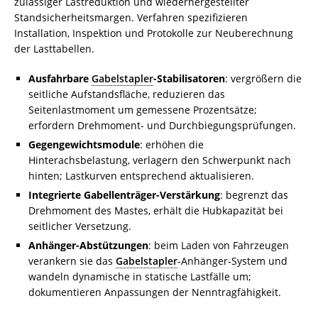
zulässiger Lastreduktion und wiederhergestellter
Standsicherheitsmargen. Verfahren spezifizieren
Installation, Inspektion und Protokolle zur Neuberechnung
der Lasttabellen.
Ausfahrbare
Gabelstapler
-Stabilisatoren
: vergrößern die
seitliche Aufstandsfläche, reduzieren das
Seitenlastmoment um gemessene Prozentsätze;
erfordern Drehmoment- und Durchbiegungsprüfungen.
Gegengewichtsmodule
: erhöhen die
Hinterachsbelastung, verlagern den Schwerpunkt nach
hinten; Lastkurven entsprechend aktualisieren.
Integrierte Gabellenträger-Verstärkung
: begrenzt das
Drehmoment des Mastes, erhält die Hubkapazität bei
seitlicher Versetzung.
Anhänger-Abstützungen
: beim Laden von Fahrzeugen
verankern sie das
Gabelstapler
-Anhänger-System und
wandeln dynamische in statische Lastfälle um;
dokumentieren Anpassungen der Nenntragfähigkeit.