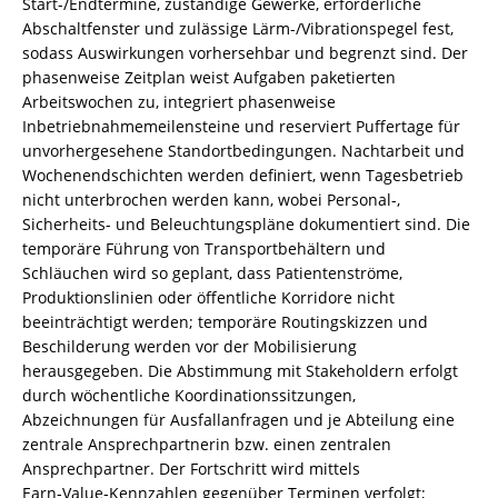
Start-/Endtermine, zuständige Gewerke, erforderliche
Abschaltfenster und zulässige Lärm-/Vibrationspegel fest,
sodass Auswirkungen vorhersehbar und begrenzt sind. Der
phasenweise Zeitplan weist Aufgaben paketierten
Arbeitswochen zu, integriert phasenweise
Inbetriebnahmemeilensteine und reserviert Puffertage für
unvorhergesehene Standortbedingungen. Nachtarbeit und
Wochenendschichten werden definiert, wenn Tagesbetrieb
nicht unterbrochen werden kann, wobei Personal-,
Sicherheits- und Beleuchtungspläne dokumentiert sind. Die
temporäre Führung von Transportbehältern und
Schläuchen wird so geplant, dass Patientenströme,
Produktionslinien oder öffentliche Korridore nicht
beeinträchtigt werden; temporäre Routingskizzen und
Beschilderung werden vor der Mobilisierung
herausgegeben. Die Abstimmung mit Stakeholdern erfolgt
durch wöchentliche Koordinationssitzungen,
Abzeichnungen für Ausfallanfragen und je Abteilung eine
zentrale Ansprechpartnerin bzw. einen zentralen
Ansprechpartner. Der Fortschritt wird mittels
Earn‑Value‑Kennzahlen gegenüber Terminen verfolgt;