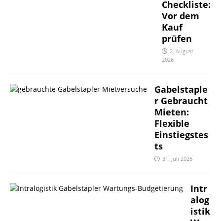
Checkliste:
Vor dem
Kauf
prüfen
2. August
2026
Gabelstaple
r Gebraucht
Mieten:
Flexible
Einstiegstes
ts
31. Juli 2026
Intr
alog
istik