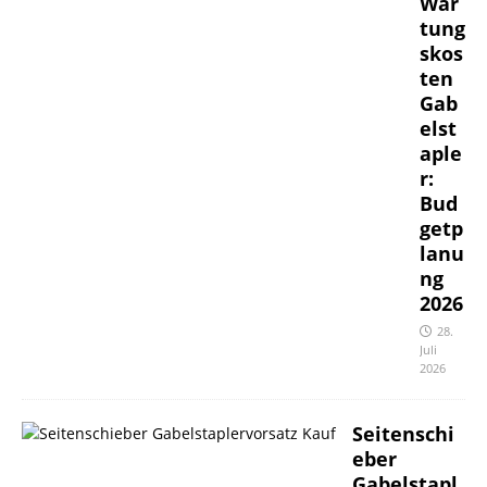
War
tung
skos
ten
Gab
elst
aple
r:
Bud
getp
lanu
ng
2026
28.
Juli
2026
Seitenschi
eber
Gabelstapl