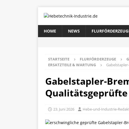
HOME
NEWS
FLURFÖRDERZEUG
STARTSEITE
FLURFÖRDERZEUGE
G
ERSATZTEILE & WARTUNG
Gabelstapler
Gabelstapler-Brem
Qualitätsgeprüfte
23. Juni 2026
Hebe-und-Industrie-Redak