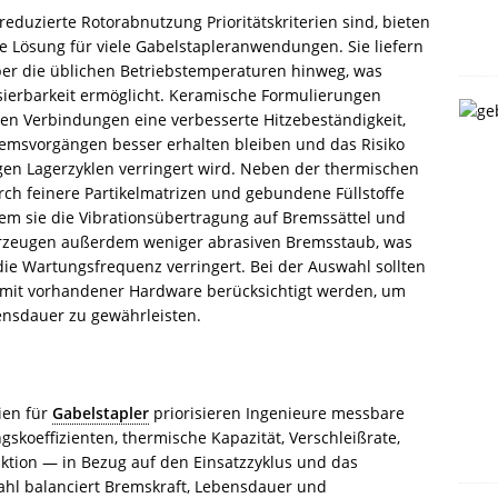
eduzierte Rotorabnutzung Prioritätskriterien sind, bieten
Lösung für viele Gabelstapleranwendungen. Sie liefern
ber die üblichen Betriebstemperaturen hinweg, was
sierbarkeit ermöglicht. Keramische Formulierungen
hen Verbindungen eine verbesserte Hitzebeständigkeit,
emsvorgängen besser erhalten bleiben und das Risiko
gen Lagerzyklen verringert wird. Neben der thermischen
rch feinere Partikelmatrizen und gebundene Füllstoffe
em sie die Vibrationsübertragung auf Bremssättel und
erzeugen außerdem weniger abrasiven Bremsstaub, was
ie Wartungsfrequenz verringert. Bei der Auswahl sollten
ät mit vorhandener Hardware berücksichtigt werden, um
bensdauer zu gewährleisten.
ien für
Gabelstapler
priorisieren Ingenieure messbare
skoeffizienten, thermische Kapazität, Verschleißrate,
tion — in Bezug auf den Einsatzzyklus und das
wahl balanciert Bremskraft, Lebensdauer und