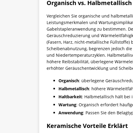
Organisch vs. Halbmetallisch
Vergleichen Sie organische und halbmetal
Leistungsmerkmalen und Wartungsimplikat
Gabelstapleranwendung zu bestimmen. Der
Geräuschreduzierung und Wärmeleitfähigke
(Fasern, Harz, nicht‑metallische Füllstoffe
Scheibenabnutzung, begrenzen jedoch die 
und Niedertemperaturzyklen. Halbmetallisc
höhere Reibstabilität, überlegene Wärmelei
erhöhter Geräuschentwicklung und Scheibe
Organisch
: überlegene Geräuschredu
Halbmetallisch
: höhere Wärmeleitfäh
Haltbarkeit
: Halbmetallisch hält bei
Wartung
: Organisch erfordert häufig
Anwendung
: Passen Sie den Belagty
Keramische Vorteile Erklärt