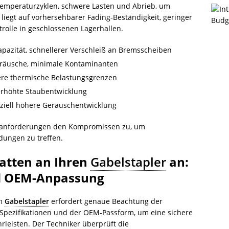
Temperaturzyklen, schwere Lasten und Abrieb, um
iegt auf vorhersehbarer Fading‑Beständigkeit, geringer
rolle in geschlossenen Lagerhallen.
apazität, schnellerer Verschleiß an Bremsscheiben
Geräusche, minimale Kontaminanten
ngere thermische Belastungsgrenzen
 erhöhte Staubentwicklung
nziell höhere Geräuschentwicklung
tzanforderungen den Kompromissen zu, um
dungen zu treffen.
atten an Ihren
Gabelstapler
an:
 OEM-Anpassung
em
Gabelstapler
erfordert genaue Beachtung der
Spezifikationen und der OEM-Passform, um eine sichere
rleisten. Der Techniker überprüft die