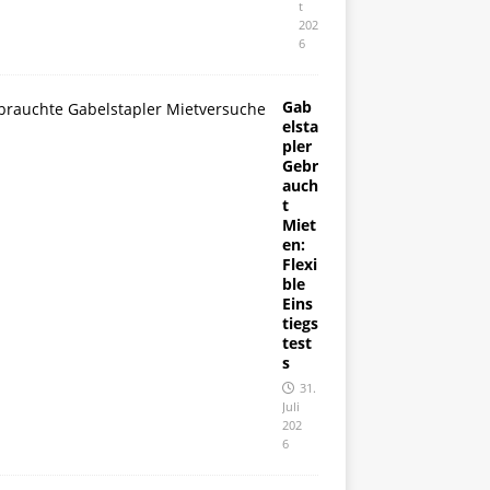
t
202
6
Gab
elsta
pler
Gebr
auch
t
Miet
en:
Flexi
ble
Eins
tiegs
test
s
31.
Juli
202
6