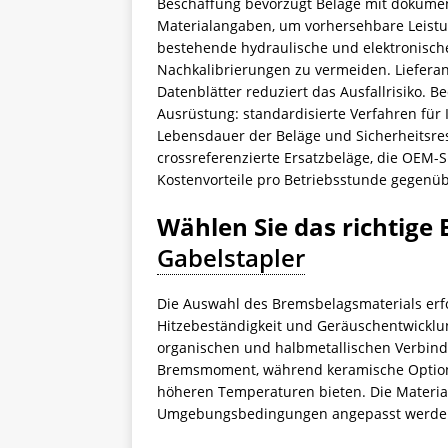
Beschaffung bevorzugt Beläge mit dokumen
Materialangaben, um vorhersehbare Leistun
bestehende hydraulische und elektronisch
Nachkalibrierungen zu vermeiden. Liefera
Datenblätter reduziert das Ausfallrisiko.
Ausrüstung: standardisierte Verfahren fü
Lebensdauer der Beläge und Sicherheitsreser
crossreferenzierte Ersatzbeläge, die OEM-
Kostenvorteile pro Betriebsstunde gegenüb
Wählen Sie das richtige
Gabelstapler
Die Auswahl des Bremsbelagsmaterials erfo
Hitzebeständigkeit und Geräuschentwicklun
organischen und halbmetallischen Verbind
Bremsmoment, während keramische Optione
höheren Temperaturen bieten. Die Materiall
Umgebungsbedingungen angepasst werden, 