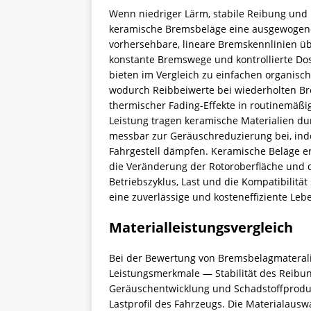
Wenn niedriger Lärm, stabile Reibung und r
keramische Bremsbeläge eine ausgewogene 
vorhersehbare, lineare Bremskennlinien ü
konstante Bremswege und kontrollierte Do
bieten im Vergleich zu einfachen organisc
wodurch Reibbeiwerte bei wiederholten Br
thermischer Fading-Effekte in routinemäßi
Leistung tragen keramische Materialien du
messbar zur Geräuschreduzierung bei, ind
Fahrgestell dämpfen. Keramische Beläge 
die Veränderung der Rotoroberfläche und d
Betriebszyklus, Last und die Kompatibilit
eine zuverlässige und kosteneffiziente Le
Materialleistungsvergleich
Bei der Bewertung von Bremsbelagmateral
Leistungsmerkmale — Stabilität des Reibung
Geräuschentwicklung und Schadstoffproduk
Lastprofil des Fahrzeugs. Die Materialaus