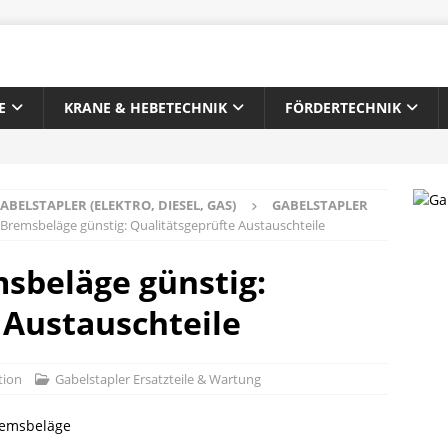
E
KRANE & HEBETECHNIK
FÖRDERTECHNIK
ABELSTAPLER (ELEKTRO, DIESEL, GAS)
GABELSTAPLER
-Bremsbeläge günstig: Qualitätsgeprüfte Austauschteile
sbeläge günstig:
 Austauschteile
tion
Gabelstapler Ersatzteile & Wartung