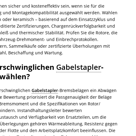
n sicher und kosteneffektiv sein, wenn sie für die
ng und Montagekompatibilität ausgewählt werden. Wählen
ch oder keramisch – basierend auf dem Einsatzzyklus und
itierte Zertifizierungen, Chargenrückverfolgbarkeit und
leiß und thermischer Stabilität. Prüfen Sie die Rotore, die
ahrzeug-Drehmoment- und Einbrechprotokollen.
ern, Sammelkäufe oder zertifizierte Überholungen mit
wahl, Beschaffung und Wartung.
erschwinglichen
Gabelstapler
-
 wählen?
erschwinglichen
Gabelstapler
-Bremsbelägen ein Abwägen
ie Bewertung priorisiert die Passgenauigkeit der Beläge
 Bremsmoment und die Spezifikationen von Rotor/
hindern. Instandhaltungsleiter bewerten
Austausch und Verfügbarkeit von Ersatzteilen, um die
n Überlegungen gehören Wärmeableitung, Resistenz gegen
er Flotte und den Arbeitsplatzkomfort beeinflussen. Die