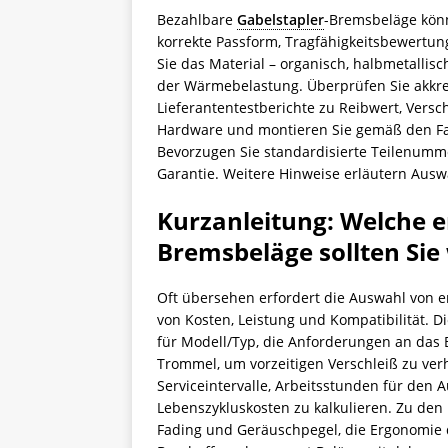
Bezahlbare
Gabelstapler
-Bremsbeläge könne
korrekte Passform, Tragfähigkeitsbewertu
Sie das Material – organisch, halbmetallis
der Wärmebelastung. Überprüfen Sie akkred
Lieferantentestberichte zu Reibwert, Versch
Hardware und montieren Sie gemäß den F
Bevorzugen Sie standardisierte Teilenumm
Garantie. Weitere Hinweise erläutern Aus
Kurzanleitung: Welche 
Bremsbeläge sollten Sie
Oft übersehen erfordert die Auswahl von 
von Kosten, Leistung und Kompatibilität. D
für Modell/Typ, die Anforderungen an das
Trommel, um vorzeitigen Verschleiß zu ver
Serviceintervalle, Arbeitsstunden für den 
Lebenszykluskosten zu kalkulieren. Zu de
Fading und Geräuschpegel, die Ergonomie d