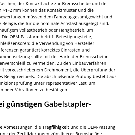
aschen, der Kontaktfläche zur Bremsscheibe und der
on >1–2 mm können das Kontaktmuster und die
nbewertungen müssen dem Fahrzeuggesamtgewicht und
Beläge, die für die nominale Achslast ausgelegt sind,
äufigem Vollastbetrieb oder Hangbetrieb, um
 Die OEM-Passform betrifft Befestigungsteile,
hleißsensoren; die Verwendung von Hersteller-
erenzen garantiert korrektes Einrasten und
ammensetzung sollte mit der Härte der Bremsscheibe
benverschleiß zu vermeiden. Zu den Einbauverfahren
mit vorgeschriebenem Drehmoment, die Überprüfung der
 Belagfreispiels. Die abschließende Prüfung besteht aus
nktionsprüfung unter repräsentativer Last, um
 oder Vibrationen zu bestätigen.
bei günstigen
Gabelstapler
-
n
ie Abmessungen, die
Tragfähigkeit
und die OEM-Passung
ung der Zertifizierungen günstigerer Bremsbeläge