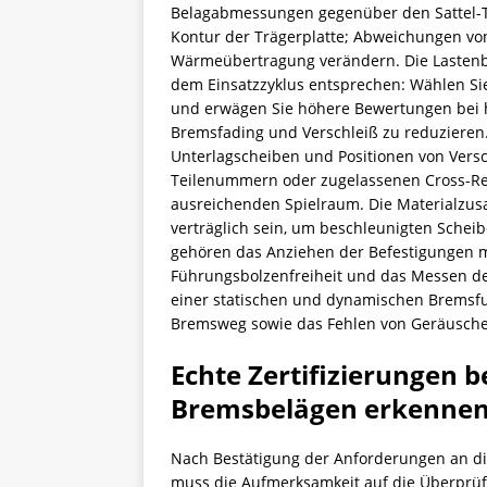
Belagabmessungen gegenüber den Sattel-T
Kontur der Trägerplatte; Abweichungen v
Wärmeübertragung verändern. Die Laste
dem Einsatzzyklus entsprechen: Wählen Sie 
und erwägen Sie höhere Bewertungen bei h
Bremsfading und Verschleiß zu reduzieren.
Unterlagscheiben und Positionen von Versc
Teilenummern oder zugelassenen Cross-Ref
ausreichenden Spielraum. Die Materialzus
verträglich sein, um beschleunigten Schei
gehören das Anziehen der Befestigungen 
Führungsbolzenfreiheit und das Messen des
einer statischen und dynamischen Bremsfu
Bremsweg sowie das Fehlen von Geräuschen
Echte Zertifizierungen 
Bremsbelägen erkenne
Nach Bestätigung der Anforderungen an d
muss die Aufmerksamkeit auf die Überprüf