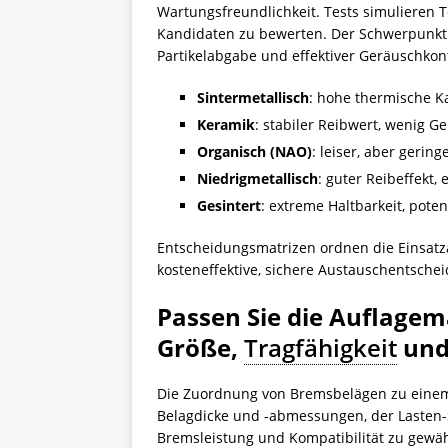
Wartungsfreundlichkeit. Tests simulieren 
Kandidaten zu bewerten. Der Schwerpunkt l
Partikelabgabe und effektiver Geräuschkont
Sintermetallisch
: hohe thermische K
Keramik
: stabiler Reibwert, wenig 
Organisch (NAO)
: leiser, aber geri
Niedrigmetallisch
: guter Reibeffekt,
Gesintert
: extreme Haltbarkeit, pote
Entscheidungsmatrizen ordnen die Einsa
kosteneffektive, sichere Austauschentschei
Passen Sie die Auflagem
Größe,
Tragfähigkeit
und
Die Zuordnung von Bremsbelägen zu ein
Belagdicke und -abmessungen, der Lasten-
Bremsleistung und Kompatibilität zu gewäh